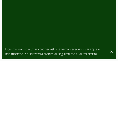
Este sitio web solo utiliza cookies estrictamente necesarias para que el
sitio funcione. No utilizamos cookies de seguimiento ni de marketing.
ROMANO'S EN GLASGOW, DONDE LA
ELEGANCIA HOGAREÑA SE UNE A LA
INNOVADORA COCINA ITALIANA
AMERICANA
Romano's en Glasgow: un paraíso para la auténtica comida italiana
americana. Nuestro ambiente acogedor y minimalista es ideal tanto
para comidas de negocios como informales. Disfrute de
especialidades italianas caseras, desde pizzas recién hechas hasta
pastas de calidad. Acompáñenos en un viaje culinario memorable en
el corazón de la ciudad.