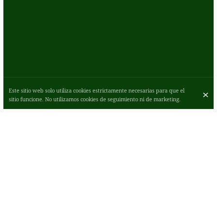
Este sitio web solo utiliza cookies estrictamente necesarias para que el
sitio funcione. No utilizamos cookies de seguimiento ni de marketing.
ROMANO'S EN GLASGOW, DONDE LA
ELEGANCIA HOGAREÑA SE UNE A LA
INNOVADORA COCINA ITALIANA
AMERICANA
Romano's en Glasgow: un paraíso para la auténtica comida italiana
americana. Nuestro ambiente acogedor y minimalista es ideal tanto
para comidas de negocios como informales. Disfrute de
especialidades italianas caseras, desde pizzas recién hechas hasta
pastas de calidad. Acompáñenos en un viaje culinario memorable en
el corazón de la ciudad.