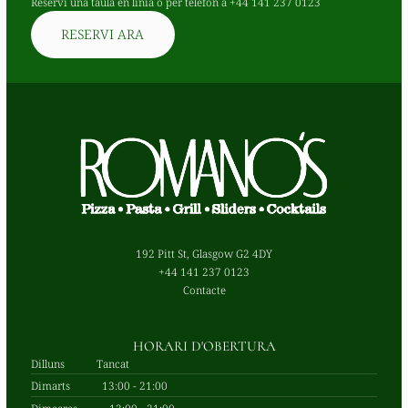
Reservi una taula en línia o per telèfon a
+44 141 237 0123
RESERVI ARA
192 Pitt St, Glasgow G2 4DY
+44 141 237 0123
Contacte
HORARI D'OBERTURA
Dilluns
Tancat
Dimarts
13:00 - 21:00
Dimecres
13:00 - 21:00