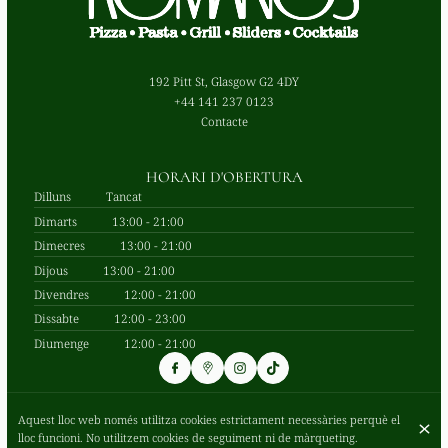
192 Pitt St, Glasgow G2 4DY
+44 141 237 0123
Contacte
HORARI D'OBERTURA
Dilluns
Tancat
Dimarts
13:00 - 21:00
Dimecres
13:00 - 21:00
Dijous
13:00 - 21:00
Divendres
12:00 - 21:00
Dissabte
12:00 - 23:00
Diumenge
12:00 - 21:00
Aquest lloc web només utilitza cookies estrictament necessàries perquè el
© Romano's 2026
lloc funcioni. No utilitzem cookies de seguiment ni de màrqueting.
Avisos legals
Protecció de dades
Configuració de galetes