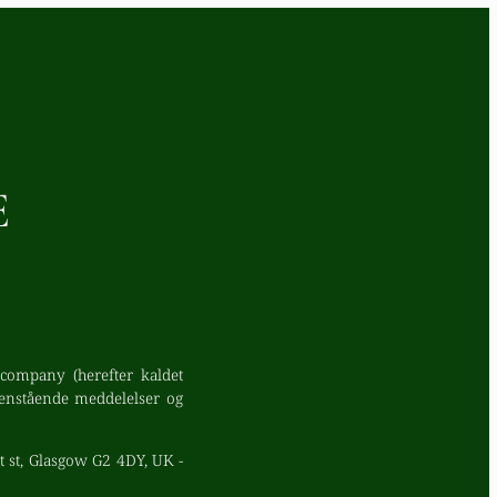
E
company (herefter kaldet
denstående meddelelser og
 st, Glasgow G2 4DY, UK -